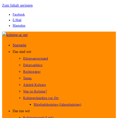
Zum Inhalt springen
Facebook
E-Mail
Mastodon
Startseite
Das sind wir
Diözesanvorstand
Diözesanbüro
Rechtsträger
Teams
Adolph Kolping
Was ist Kolping?
Kolpingsfamilien vor Ort
Mitgliedsbeiträge (Jahresbeiträge)
Das tun wir
Kolpingjugend (Link)