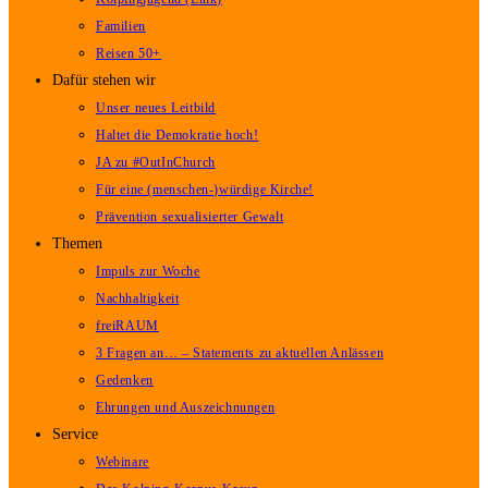
Familien
Reisen 50+
Dafür stehen wir
Unser neues Leitbild
Haltet die Demokratie hoch!
JA zu #OutInChurch
Für eine (menschen-)würdige Kirche!
Prävention sexualisierter Gewalt
Themen
Impuls zur Woche
Nachhaltigkeit
freiRAUM
3 Fragen an… – Statements zu aktuellen Anlässen
Gedenken
Ehrungen und Auszeichnungen
Service
Webinare