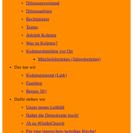
Diözesanvorstand
Diözesanbüro
Rechtsträger
Teams
Adolph Kolping
Was ist Kolping?
Kolpingsfamilien vor Ort
Mitgliedsbeiträge (Jahresbeiträge)
Das tun wir
Kolpingjugend (Link)
Familien
Reisen 50+
Dafür stehen wir
Unser neues Leitbild
Haltet die Demokratie hoch!
JA zu #OutInChurch
Für eine (menschen-)würdige Kirche!