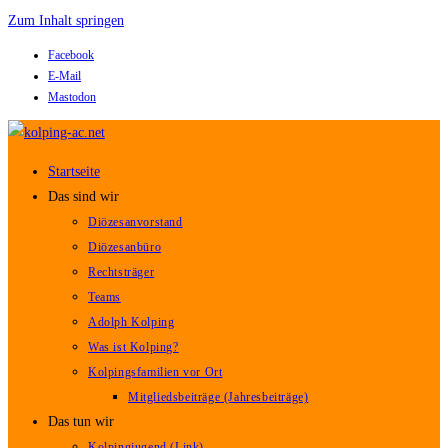
Zum Inhalt springen
Facebook
E-Mail
Mastodon
Startseite
Das sind wir
Diözesanvorstand
Diözesanbüro
Rechtsträger
Teams
Adolph Kolping
Was ist Kolping?
Kolpingsfamilien vor Ort
Mitgliedsbeiträge (Jahresbeiträge)
Das tun wir
Kolpingjugend (Link)