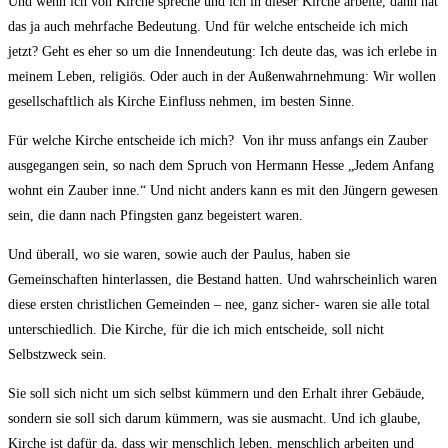
Und wenn ich von Kirche spreche und ich in dieser Kirche arbeite, dann hat
das ja auch mehrfache Bedeutung. Und für welche entscheide ich mich
jetzt? Geht es eher so um die Innendeutung: Ich deute das, was ich erlebe in
meinem Leben, religiös. Oder auch in der Außenwahrnehmung: Wir wollen
gesellschaftlich als Kirche Einfluss nehmen, im besten Sinne.
Für welche Kirche entscheide ich mich? Von ihr muss anfangs ein Zauber
ausgegangen sein, so nach dem Spruch von Hermann Hesse „Jedem Anfang
wohnt ein Zauber inne.“ Und nicht anders kann es mit den Jüngern gewesen
sein, die dann nach Pfingsten ganz begeistert waren.
Und überall, wo sie waren, sowie auch der Paulus, haben sie
Gemeinschaften hinterlassen, die Bestand hatten. Und wahrscheinlich waren
diese ersten christlichen Gemeinden – nee, ganz sicher- waren sie alle total
unterschiedlich. Die Kirche, für die ich mich entscheide, soll nicht
Selbstzweck sein.
Sie soll sich nicht um sich selbst kümmern und den Erhalt ihrer Gebäude,
sondern sie soll sich darum kümmern, was sie ausmacht. Und ich glaube,
Kirche ist dafür da, dass wir menschlich leben, menschlich arbeiten und