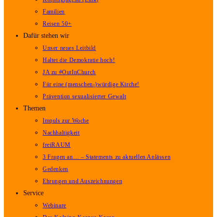
Familien
Reisen 50+
Dafür stehen wir
Unser neues Leitbild
Haltet die Demokratie hoch!
JA zu #OutInChurch
Für eine (menschen-)würdige Kirche!
Prävention sexualisierter Gewalt
Themen
Impuls zur Woche
Nachhaltigkeit
freiRAUM
3 Fragen an… – Statements zu aktuellen Anlässen
Gedenken
Ehrungen und Auszeichnungen
Service
Webinare