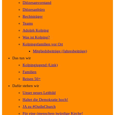
Diözesanvorstand
Diözesanbüro
Rechtsträger
Teams
Adolph Kolping
Was ist Kolping?
Kolpingsfamilien vor Ort
Mitgliedsbeiträge (Jahresbeiträge)
Das tun wir
Kolpingjugend (Link)
Familien
Reisen 50+
Dafür stehen wir
Unser neues Leitbild
Haltet die Demokratie hoch!
JA zu #OutInChurch
Für eine (menschen-)würdige Kirche!