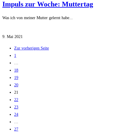
Impuls zur Woche: Muttertag
Was ich von meiner Mutter gelernt habe...
Kommentare deaktiviert
für Impuls zur Woche: Muttertag
9. Mai 2021
Zur vorherigen Seite
1
…
18
19
20
21
22
23
24
…
27