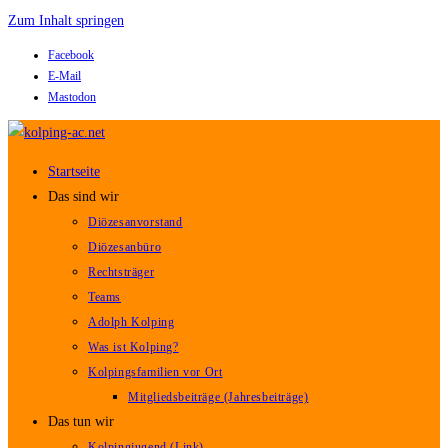
Zum Inhalt springen
Facebook
E-Mail
Mastodon
Startseite
Das sind wir
Diözesanvorstand
Diözesanbüro
Rechtsträger
Teams
Adolph Kolping
Was ist Kolping?
Kolpingsfamilien vor Ort
Mitgliedsbeiträge (Jahresbeiträge)
Das tun wir
Kolpingjugend (Link)