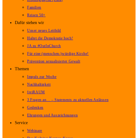
Familien
Reisen 50+
Dafür stehen wir
Unser neues Leitbild
Haltet die Demokratie hoch!
JA zu #OutInChurch
Für eine (menschen-)würdige Kirche!
Prävention sexualisierter Gewalt
Themen
Impuls zur Woche
Nachhaltigkeit
freiRAUM
3 Fragen an… – Statements zu aktuellen Anlässen
Gedenken
Ehrungen und Auszeichnungen
Service
Webinare