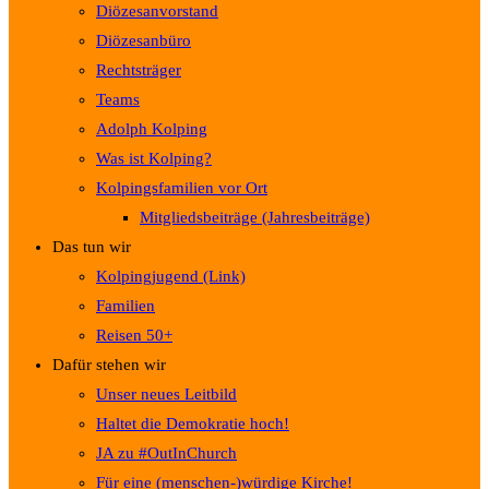
Diözesanvorstand
Diözesanbüro
Rechtsträger
Teams
Adolph Kolping
Was ist Kolping?
Kolpingsfamilien vor Ort
Mitgliedsbeiträge (Jahresbeiträge)
Das tun wir
Kolpingjugend (Link)
Familien
Reisen 50+
Dafür stehen wir
Unser neues Leitbild
Haltet die Demokratie hoch!
JA zu #OutInChurch
Für eine (menschen-)würdige Kirche!