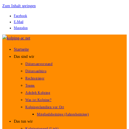
Zum Inhalt springen
Facebook
E-Mail
Mastodon
Startseite
Das sind wir
Diözesanvorstand
Diözesanbüro
Rechtsträger
Teams
Adolph Kolping
Was ist Kolping?
Kolpingsfamilien vor Ort
Mitgliedsbeiträge (Jahresbeiträge)
Das tun wir
Kolpingjugend (Link)