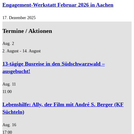
Engagement-Werkstatt Februar 2026 in Aachen
17. Dezember 2025
Termine / Aktionen
Aug.
2
2. August
-
14. August
13-tägige Busreise in den Südschwarzwald –
ausgebucht!
Aug.
11
11:00
Lebenshilfe: Ally, der Film mit André S. Berger (KF
Süchteln)
Aug.
16
17:00