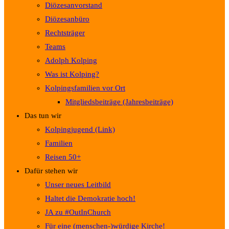
Diözesanvorstand
Diözesanbüro
Rechtsträger
Teams
Adolph Kolping
Was ist Kolping?
Kolpingsfamilien vor Ort
Mitgliedsbeiträge (Jahresbeiträge)
Das tun wir
Kolpingjugend (Link)
Familien
Reisen 50+
Dafür stehen wir
Unser neues Leitbild
Haltet die Demokratie hoch!
JA zu #OutInChurch
Für eine (menschen-)würdige Kirche!