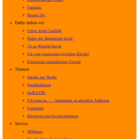
Familien
Reisen 50+
Dafür stehen wir
Unser neues Leitbild
Haltet die Demokratie hoch!
JA zu #OutInChurch
Für eine (menschen-)würdige Kirche!
Prävention sexualisierter Gewalt
Themen
Impuls zur Woche
Nachhaltigkeit
freiRAUM
3 Fragen an… – Statements zu aktuellen Anlässen
Gedenken
Ehrungen und Auszeichnungen
Service
Webinare