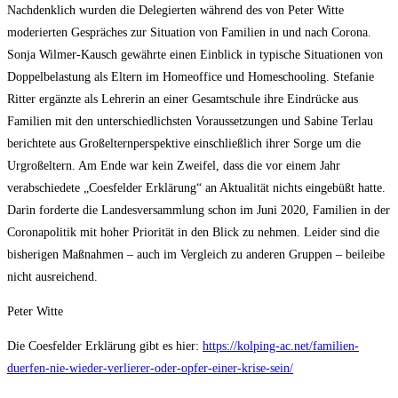
Nachdenklich wurden die Delegierten während des von Peter Witte
moderierten Gespräches zur Situation von Familien in und nach Corona.
Sonja Wilmer-Kausch gewährte einen Einblick in typische Situationen von
Doppelbelastung als Eltern im Homeoffice und Homeschooling. Stefanie
Ritter ergänzte als Lehrerin an einer Gesamtschule ihre Eindrücke aus
Familien mit den unterschiedlichsten Voraussetzungen und Sabine Terlau
berichtete aus Großelternperspektive einschließlich ihrer Sorge um die
Urgroßeltern. Am Ende war kein Zweifel, dass die vor einem Jahr
verabschiedete „Coesfelder Erklärung“ an Aktualität nichts eingebüßt hatte.
Darin forderte die Landesversammlung schon im Juni 2020, Familien in der
Coronapolitik mit hoher Priorität in den Blick zu nehmen. Leider sind die
bisherigen Maßnahmen – auch im Vergleich zu anderen Gruppen – beileibe
nicht ausreichend.
Peter Witte
Die Coesfelder Erklärung gibt es hier:
https://kolping-ac.net/familien-
duerfen-nie-wieder-verlierer-oder-opfer-einer-krise-sein/