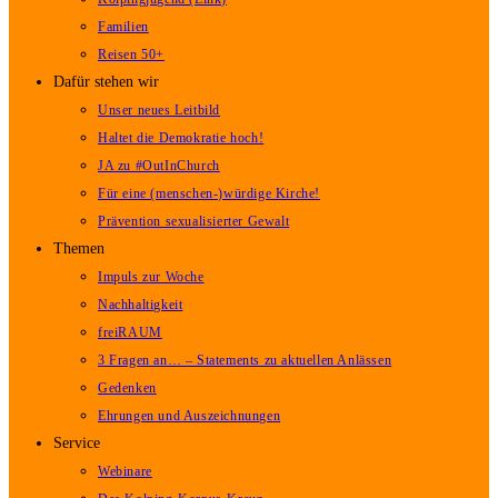
Familien
Reisen 50+
Dafür stehen wir
Unser neues Leitbild
Haltet die Demokratie hoch!
JA zu #OutInChurch
Für eine (menschen-)würdige Kirche!
Prävention sexualisierter Gewalt
Themen
Impuls zur Woche
Nachhaltigkeit
freiRAUM
3 Fragen an… – Statements zu aktuellen Anlässen
Gedenken
Ehrungen und Auszeichnungen
Service
Webinare