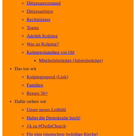
Diözesanvorstand
Diözesanbüro
Rechtsträger
Teams
Adolph Kolping
Was ist Kolping?
Kolpingsfamilien vor Ort
Mitgliedsbeiträge (Jahresbeiträge)
Das tun wir
Kolpingjugend (Link)
Familien
Reisen 50+
Dafür stehen wir
Unser neues Leitbild
Haltet die Demokratie hoch!
JA zu #OutInChurch
Für eine (menschen-)würdige Kirche!