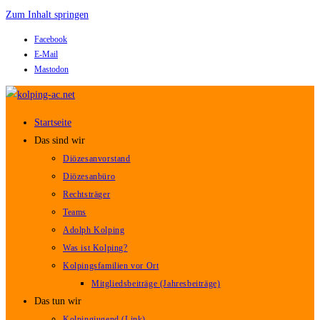
Zum Inhalt springen
Facebook
E-Mail
Mastodon
Startseite
Das sind wir
Diözesanvorstand
Diözesanbüro
Rechtsträger
Teams
Adolph Kolping
Was ist Kolping?
Kolpingsfamilien vor Ort
Mitgliedsbeiträge (Jahresbeiträge)
Das tun wir
Kolpingjugend (Link)