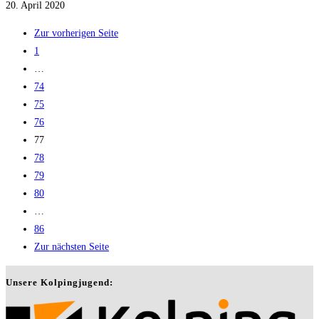
20. April 2020
Zur vorherigen Seite
1
…
74
75
76
77
78
79
80
…
86
Zur nächsten Seite
Unsere Kolpingjugend: